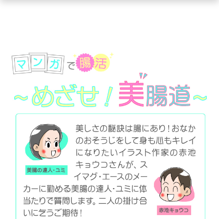
ュ
ー
を
開
く