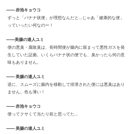
—— 赤池キョウコ
ずっと「バナナ状便」が理想なんだと…じゃあ「健康的な便」
っていったい何なのー！
——美腸の達人ユミ
便の悪臭・腐敗臭は、長時間便が腸内に留まって悪性ガスを発
生していた証拠。いくらバナナ状の便でも、臭かったら何の意
味もありません。
—— 美腸の達人ユミ
逆に、スムーズに腸内を移動して排泄された便には悪臭はあり
ません。色も薄い！
—— 赤池キョウコ
便ってクサくて当たり前と思ってた…
—— 美腸の達人ユミ