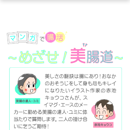
ュ
ー
を
開
く