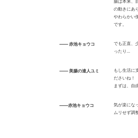
腸は本来、
の動きにあ
やわらかい
です。
でも正直、
—— 赤池キョウコ
ったり…
もし生活に
—— 美腸の達人ユミ
ださいね！
まずは、自
気が楽にな
——赤池キョウコ
ムリせず調