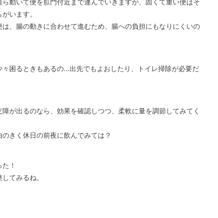
自ら動いて便を肛門付近まで運んでいきますが、固くて重い便はそ
らがいます。
便は、腸の動きに合わせて進むため、腸への負担にもなりにくいの
少々困るときもあるの…出先でもよおしたり、トイレ掃除が必要だ
支障が出るのなら、効果を確認しつつ、柔軟に量を調節してみてく
由のきく休日の前夜に飲んでみては？
った！
整してみるね。