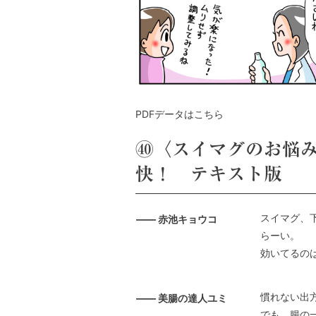
PDFデータはこちら
㊵〈スイマグのお悩
快！ テキスト版
スイマグ、
—— 赤池キョウコ
らーい。
効いてるの
慣れない出
—— 美腸の達人ユミ
でも、腸の