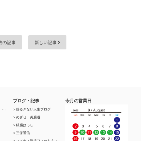
去の記事
新しい記事
ブログ・記事
今月の営業日
ット）
揺るぎない人生ブログ
めざせ！美腸道
腸腸はっし
三保通信
マイナス腸活フィットネス