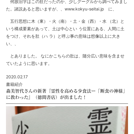
何故旧字はこの肚だったのか、少しグーグルから調べてみまし
た。諸説あると思いますが、、www.kokyu-seitai.jp に、
五行思想に木（東）・火（南）・土・金（西）・水 （北）と
いう構成要素があって、土は中心とい う位置にある、人間に土
をつけ、それを肚（ハ ラ）と呼ぶ事の意味は想像以上に大き
い、、
とありました。 なにかこちらの肚は、随分広い意味を含ませ
ていたように思います。
2020.02.17
書籍紹介
森美智代さんの新著『霊性を高める少食法ー「断食の神様」
に教わった』（徳間書店）が出ました！