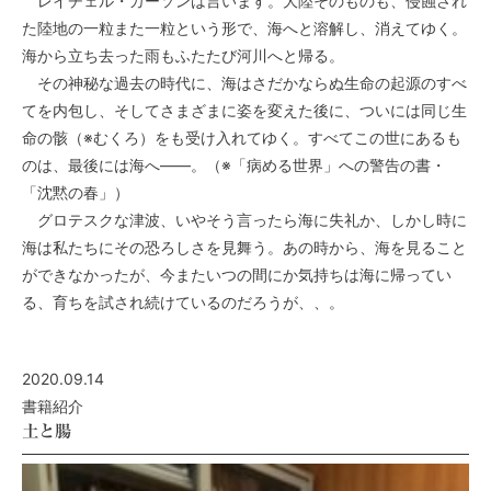
レイチェル・カーソンは言います。大陸そのものも、侵蝕され
た陸地の一粒また一粒という形で、海へと溶解し、消えてゆく。
海から立ち去った雨もふたたび河川へと帰る。
その神秘な過去の時代に、海はさだかならぬ生命の起源のすべ
てを内包し、そしてさまざまに姿を変えた後に、ついには同じ生
命の骸（※むくろ）をも受け入れてゆく。すべてこの世にあるも
のは、最後には海へ――。（※「病める世界」への警告の書・
「沈黙の春」）
グロテスクな津波、いやそう言ったら海に失礼か、しかし時に
海は私たちにその恐ろしさを見舞う。あの時から、海を見ること
ができなかったが、今またいつの間にか気持ちは海に帰ってい
る、育ちを試され続けているのだろうが、、。
2020.09.14
書籍紹介
土と腸