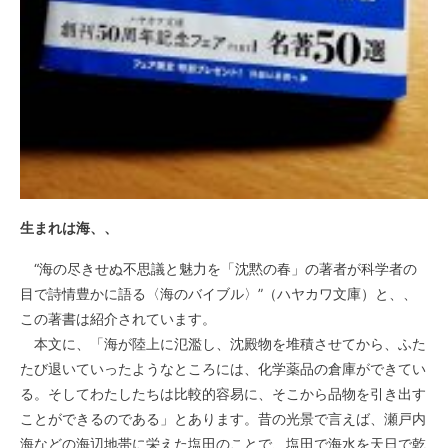
生まれは海、、
“海の尽きせぬ不思議と魅力を「沈黙の春」の著者が科学者の
目で詩情豊かに語る〈海のバイブル〉”（ハヤカワ文庫）と、、
この著書は紹介されています。
本文に、「海が陸上に氾濫し、沈殿物を堆積させてから、ふた
たび退いていったようなところには、化学薬品の倉庫ができてい
る。そしてわたしたちは比較的容易に、そこから品物を引き出す
ことができるのである」とあります。昔の光景で言えば、瀬戸内
海などの海辺地帯に栄えた塩田のことで、塩田で海水を天日で乾