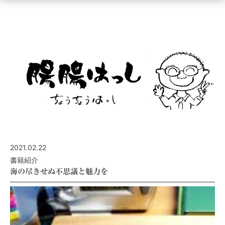
ュ
ー
を
開
く
2021.02.22
書籍紹介
海の尽きせぬ不思議と魅力を