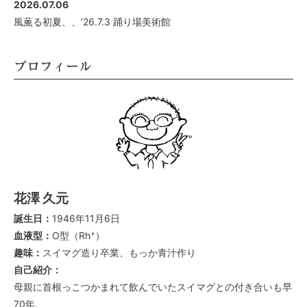
2026.07.06
風薫る初夏、、’26.7.3 踊り場美術館
プロフィール
花澤 久元
誕生日：
1946年11月6日
+
血液型：
O型（Rh
）
趣味：
スイマグ造り卒業、もっか青汁作り
自己紹介：
母親に首根っこつかまれて飲んでいたスイマグとの付き合いも早
70年。