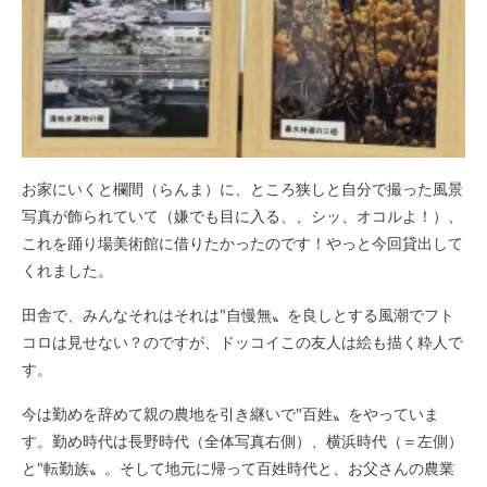
お家にいくと
欄間（らんま）
に、ところ狭しと自分で撮った風景
写真が飾られていて（嫌でも目に入る、、シッ、オコルよ！）、
これを踊り場美術館に借りたかったのです！やっと今回貸出して
くれました。
田舎で、みんなそれはそれは‶自慢無〟を良しとする風潮でフト
コロは見せない？のですが、ドッコイこの友人は絵も描く粋人で
す。
今は勤めを辞めて親の農地を引き継いで‶百姓〟をやっていま
す。勤め時代は長野時代（全体写真右側）、横浜時代（＝左側）
と‶転勤族〟。そして地元に帰って百姓時代と、お父さんの農業