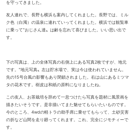
を守ってきました。
友人連れで、長野も横浜も案内してくれました。長野では、ミル
ク色（白濁）の温泉に連れていってくれました。横浜では観覧車
に乗って‶おじさん達〟は齢を忘れて喜びました。いい思い出で
す。
下の写真は、上の全体写真の右側上にある写真
2
枚ですが、地元
です。‶地元写真〟左は貯水場で、実は今は使われていません。
先の
15
号台風の影響もあり閉鎖されました。右は山にあるミツマ
タの花木です。樹皮は和紙の原料になりましたね。
この友人、お茶栽培を辞めて一息つけたら写真を題材に風景画を
描きたいそうです。是非描いてまた魅せてもらいたいものです。
今のところ、
4wd
の軽トラの助手席に乗せてもらって、土砂災害
の折など山間を走り廻ってくれます。これ、完全にジモチィーで
す。