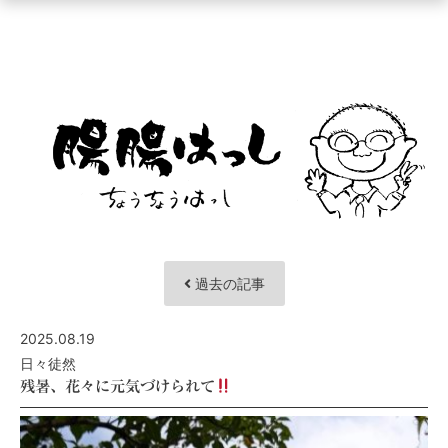
ュ
ー
を
開
く
過去の記事
2025.08.19
日々徒然
残暑、花々に元気づけられて