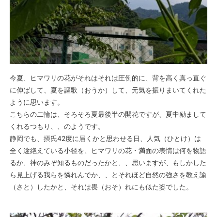
今夏、ヒマワリの花がそれはそれは圧倒的に、背を高く真っ直ぐ
に伸ばして、夏を謳歌（おうか）して、元気を振りまいてくれた
ように思います。
こちらの二輪は、そろそろ夏最後半の開花ですが、夏中励まして
くれるつもり、、のようです。
静岡でも、摂氏42度に届くかと思わせる日、人気（ひとけ）は
全く途絶えている小径を、ヒマワリの花・満面の表情は何を物語
るか、神のみぞ知るものだったかと、、思いますが、もしかした
ら見上げる我らを憐れんでか、、とそれほど自然の強さを教え諭
（さと）したかと、それは畏（おそ）れにも似た姿でした。