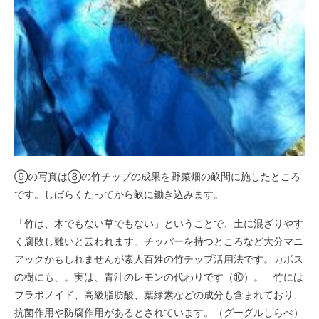
⑨の写真は⑧の竹チップの成果を野菜畑の畝間に施したところ
です。しばらくたってから畝に鋤き込みます。
「竹は、木でもない草でもない」ということで、土に混ざりやす
く腐敗し難いと云われます。チッパーを持つところなど大分マニ
アックかもしれませんが素人百姓の竹チップ活用法です。カボス
の樹にも、。実は、青汁のレモンの代わりです（⑩）。 竹には
フラボノイド、高級脂肪酸、葉緑素などの成分も含まれており、
抗菌作用や防腐作用があるとされています。（グーグルしらべ）