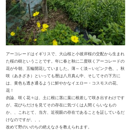
アーコレードはイギリスで、大山桜と小彼岸桜の交配から生まれ
た桜の樹ということです。年に春と秋に二度咲くアーコレードの
花が今朝、五輪開花していました。薄～く淡～いピンク色、。秋
咲（あきざき）といっても暦は八月真ん中、そしてその下方に
は、黄色も透き通るように鮮やかなイエロー・コスモスの花、
花！
勿論、咲く花々は、土に根に茎に葉に根差して咲き出すわけです
が、花びらだけを見てその存在に気づくは人間くらいなもの
か、、これとて、当方、近視眼の存在であることを証しているだ
けなのですが、、。
改めて野のいのちの絶えなさを教えられます。