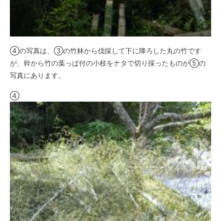
④の写真は、③の竹林から伐採して下に降ろした丸の竹です
が、幹から竹の葉っぱ付の小枝をナタで切り採ったものが⑤の
写真にあります。
④