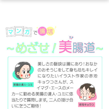
ュ
ー
を
開
く