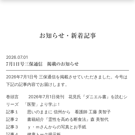
ュ
ー
を
開
く
お知らせ・新着記事
2026.07.01
7月1日号三保通信 掲載のお知らせ
2026年7月1日号 三保通信を掲載させていただきました。今号は
下記の記事内容でお届けします。
巻頭言 2026年7月1日発刊 花見氏『ダニエル書』を読むシ
リーズ 「医聖」より学ぶ！
記事１ 思いのままに 信州から 看護師 工藤 美智子
記事２ 書籍紹介『霊性を高める断食法』森 美智代
記事３ ｙ・ｍさんからの写真とお手紙
記事４ 健康トーク掲示板