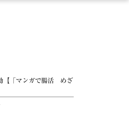
動【「マンガで腸活 めざ
。